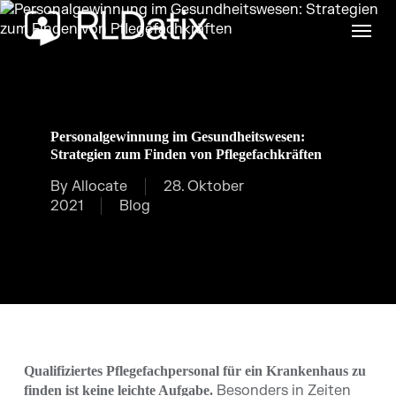
Skip
Menu
to
main
content
Personalgewinnung im Gesundheitswesen:
Strategien zum Finden von Pflegefachkräften
By
Allocate
28. Oktober
2021
Blog
Qualifiziertes Pflegefachpersonal für ein Krankenhaus zu
Besonders in Zeiten
finden ist keine leichte Aufgabe.