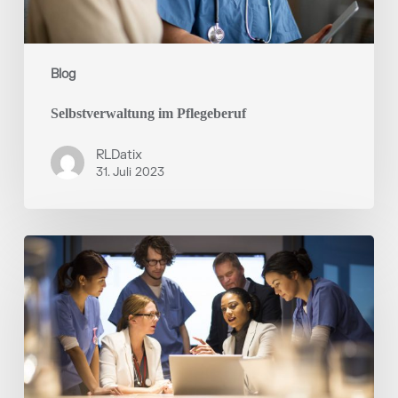
Blog
Selbstverwaltung im Pflegeberuf
RLDatix
31. Juli 2023
Mitarbeitereinbindung
in
die
Dienstplanung
in
deutschen
Kliniken