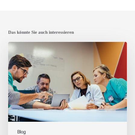
Das könnte Sie auch interessieren
Effizientes
Ausfallmanagement
in
deutschen
Kliniken:
Tagesaktuelle
Dienstplanung
für
reibungslose
Abläufe
Blog