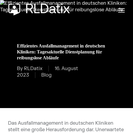
Skip
Menu
to
main
content
Effizientes Ausfallmanagement in deutschen
Kliniken: Tagesaktuelle Dienstplanung für
reibungslose Abläufe
By
RLDatix
16. August
2023
Blog
Das Ausfallmanagement in deutschen Kliniken
stellt eine große Herausforderung dar. Unerwartete