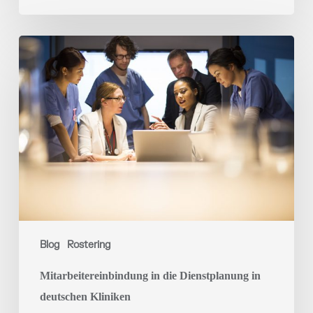
Mitarbeitereinbindung
in
die
Dienstplanung
in
deutschen
Kliniken
Blog
Rostering
Mitarbeitereinbindung in die Dienstplanung in
deutschen Kliniken