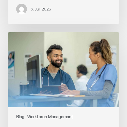
6. Juli 2023
Optimierung
der
Dienstplanung
in
Kliniken
und
Krankenhäusern:
Tipps
für
effizientes
Workforce
Management
Blog
Workforce Management