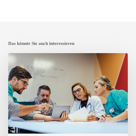
Das könnte Sie auch interessieren
Effizientes
Ausfallmanagement
in
deutschen
Kliniken:
Tagesaktuelle
Dienstplanung
für
reibungslose
Abläufe