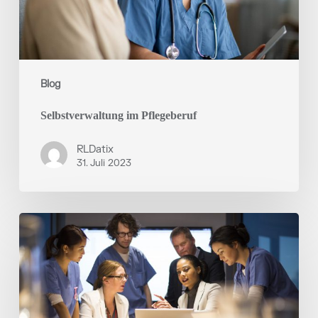
Blog
Selbstverwaltung im Pflegeberuf
RLDatix
31. Juli 2023
Mitarbeitereinbindung
in
die
Dienstplanung
in
deutschen
Kliniken