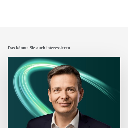
Das könnte Sie auch interessieren
Jan
Wemmel
wird
Managing
Director
von
RLDatix
in
Deutschland