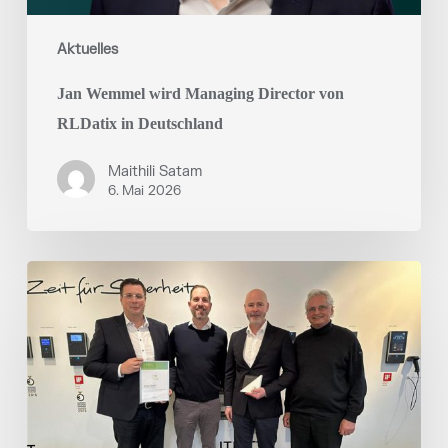
Aktuelles
Jan Wemmel wird Managing Director von
RLDatix in Deutschland
Maithili Satam
6. Mai 2026
RLDatix
erhält
PCS
Gold
Partner
Award
2025