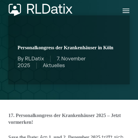
Skip
Menu
to
main
content
Personalkongress der Krankenhäuser in Köln
By
RLDatix
7. November
2025
Aktuelles
17. Personalkongress der Krankenhäuser 2025 – Jetzt
vormerken!
Am
trifft sich
Save the Date:
1. und 2. Dezember 2025