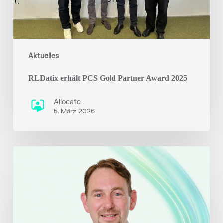
Aktuelles
RLDatix erhält PCS Gold Partner Award 2025
Allocate
5. März 2026
RLDatix
Appoints
Richard
Jarvis
as
Chief
Technology