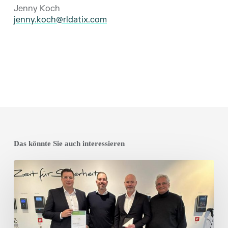
Jenny Koch
jenny.koch@rldatix.com
Das könnte Sie auch interessieren
RLDatix
erhält
PCS
Gold
Partner
Award