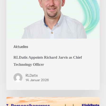
Chief
Technology
Officer
Aktuelles
RLDatix Appoints Richard Jarvis as Chief
Technology Officer
RLDatix
14. Januar 2026
Personalkongress
der