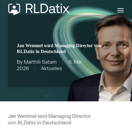
Skip
Menu
to
main
content
Jan Wemmel wird Managing Director von
RLDatix in Deutschland
By
Maithili Satam
6. Mai
2026
Aktuelles
Jan
Wemmel
wird
Managing Director
von
RLDatix
in Deutschland