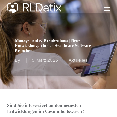
Skip
Menu
to
main
content
Management & Krankenhaus | Neue
Entwicklungen in der Healthcare-Software-
Branche
By
5. März 2025
Aktuelles
Sind Sie interessiert an den neuesten
Entwicklungen im Gesundheitswesen?