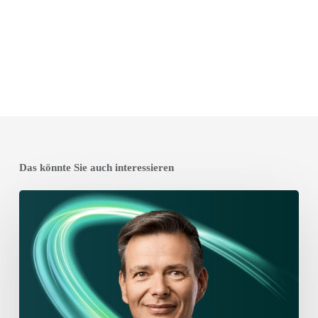
Das könnte Sie auch interessieren
Jan
Wemmel
wird
Managing
Director
von
RLDatix
in