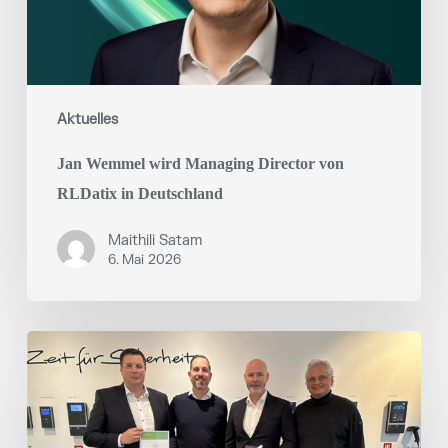
Deutschland
Aktuelles
Jan Wemmel wird Managing Director von
RLDatix in Deutschland
Maithili Satam
6. Mai 2026
RLDatix
erhält
PCS
Gold
Partner